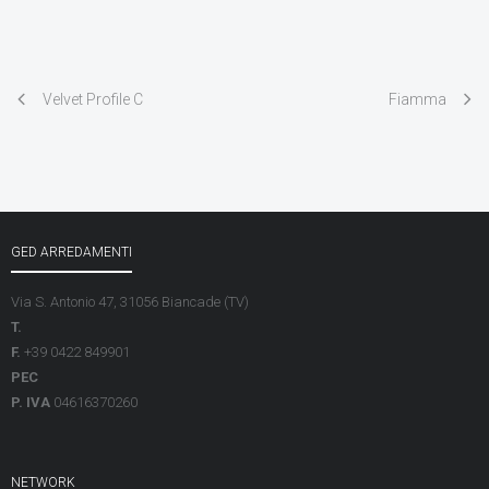
Velvet Profile C
Fiamma
GED ARREDAMENTI
Via S. Antonio 47, 31056 Biancade (TV)
T.
F.
+39 0422 849901
PEC
P. IVA
04616370260
NETWORK