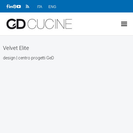
ITA
ENG
NEWS
Velvet Elite
PRODOTTI
design | centro progetti GeD
PROGETTI
SHOWROOM
RIVENDITORI
AZIENDA
DOWNLOAD