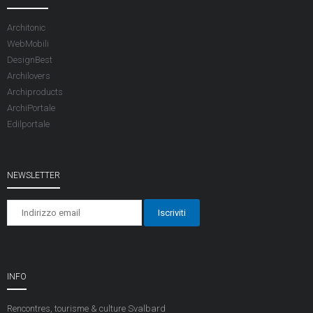
Architonic
WebMobili
DesignBest
Archilovers
Archiproducts
ArchiPortale
Edilportale
NEWSLETTER
INFO
Rencontres, tourisme & culture
Svalbard