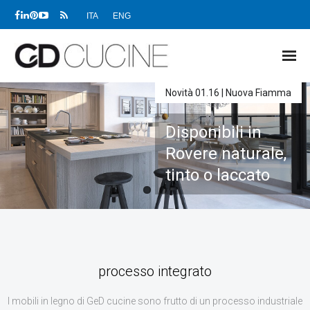
ITA
ENG
Novità 01.16 | Nuova Fiamma
NEWS
Disponibili in
PRODOTTI
Rovere naturale,
PROGETTI
tinto o laccato
SHOWROOM
RIVENDITORI
Continua a leggere
AZIENDA
processo integrato
DOWNLOAD
I mobili in legno di GeD cucine sono frutto di un processo industriale