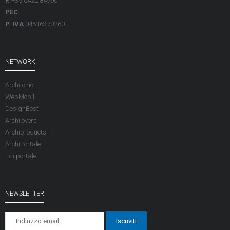
F.
+39 0422 849901
PEC
P. IVA
04616370260
NETWORK
Architonic
WebMobili
DesignBest
Archilovers
Archiproducts
ArchiPortale
Edilportale
NEWSLETTER