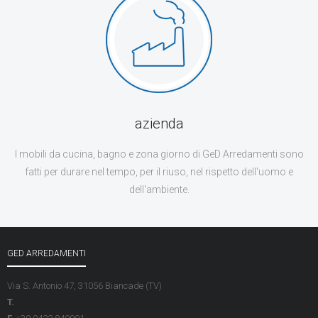
azienda
I mobili da cucina, bagno e zona giorno di GeD Arredamenti sono
fatti per durare nel tempo, per il riuso, nel rispetto dell'uomo e
dell'ambiente.
GED ARREDAMENTI
Via S. Antonio 47, 31056 Biancade (TV)
T.