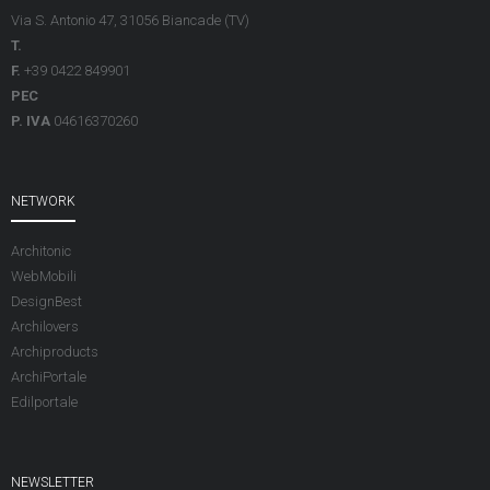
Via S. Antonio 47, 31056 Biancade (TV)
T.
F.
+39 0422 849901
PEC
P. IVA
04616370260
NETWORK
Architonic
WebMobili
DesignBest
Archilovers
Archiproducts
ArchiPortale
Edilportale
NEWSLETTER