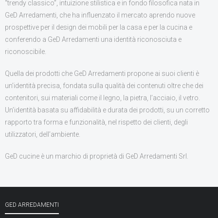
“trendy classico”, intuizione stilistica e in fondo filosofica nata in
GeD Arredamenti, che ha influenzato il mercato aprendo nuove
prospettive per il design dei mobili per la casa e per la cucina e
conferendo a GeD Arredamenti una identità riconosciuta e
riconoscibile.
Quella dei prodotti che GeD Arredamenti propone ai suoi clienti è
un’identità precisa, fondata sulla qualità dei contenuti oltre che dei
contenitori, sui materiali come il legno, la pietra, l’acciaio, il vetro.
Un’identità basata su affidabilità e durata dei prodotti, su un corretto
rapporto tra forma e funzionalità, nel rispetto dei clienti, degli
utilizzatori, dell’ambiente.
GeD cucine è un marchio di proprietà di GeD Arredamenti Srl.
GED ARREDAMENTI