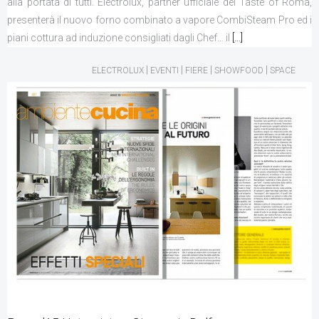
alla portata di tutti. Electrolux, partner ufficiale del Taste of Roma,
presenterà il nuovo forno combinato a vapore CombiSteam Pro ed i
piani cottura ad induzione consigliati dagli Chef… il
[…]
|
|
|
|
ELECTROLUX
EVENTI
FIERE
SHOWFOOD
SPACE