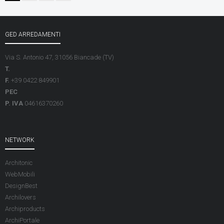
GED ARREDAMENTI
Via S. Antonio 47, 31056 Biancade (TV)
T.
F.
+39 0422 849901
PEC
P. IVA
04616370260
NETWORK
Architonic
WebMobili
DesignBest
Archilovers
Archiproducts
ArchiPortale