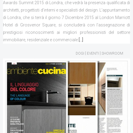
Awards Summit 2015 di Londra, che vedrà la presenza qualificata di
architetti, progettisti d’interni e specialisti del design. L’appuntamento
di Londra, che si terrà il giorno 7 Dicembre 2015 al London Marriott
Hotel di Grosvenor Square, si concluderà con l’assegnazione di
prestigiosi riconoscimenti ai migliori professionisti del settore
immobiliare, residenziale e commerciale
[…]
|
|
DOGI
EVENTI
SHOWROOM