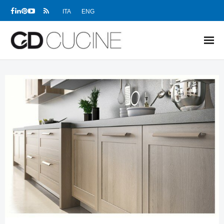
ITA
ENG
NEWS
PRODOTTI
PROGETTI
SHOWROOM
RIVENDITORI
AZIENDA
DOWNLOAD