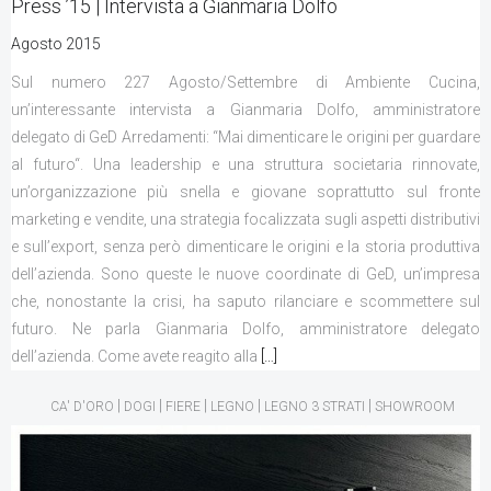
Press ’15 | Intervista a Gianmaria Dolfo
Agosto 2015
Sul numero 227 Agosto/Settembre di Ambiente Cucina,
un’interessante intervista a Gianmaria Dolfo, amministratore
delegato di GeD Arredamenti: “Mai dimenticare le origini per guardare
al futuro“. Una leadership e una struttura societaria rinnovate,
un’organizzazione più snella e giovane soprattutto sul fronte
marketing e vendite, una strategia focalizzata sugli aspetti distributivi
e sull’export, senza però dimenticare le origini e la storia produttiva
dell’azienda. Sono queste le nuove coordinate di GeD, un’impresa
che, nonostante la crisi, ha saputo rilanciare e scommettere sul
futuro. Ne parla Gianmaria Dolfo, amministratore delegato
dell’azienda. Come avete reagito alla
[…]
|
|
|
|
|
CA' D'ORO
DOGI
FIERE
LEGNO
LEGNO 3 STRATI
SHOWROOM