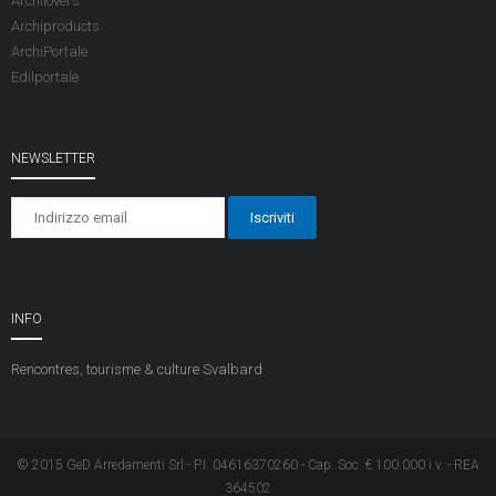
Archilovers
Archiproducts
ArchiPortale
Edilportale
NEWSLETTER
INFO
Rencontres, tourisme & culture
Svalbard
© 2015 GeD Arredamenti Srl - P.I. 04616370260 - Cap. Soc. € 100.000 i.v. - REA
364502