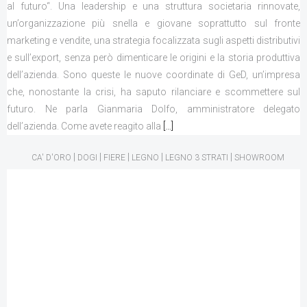
al futuro“. Una leadership e una struttura societaria rinnovate,
un’organizzazione più snella e giovane soprattutto sul fronte
marketing e vendite, una strategia focalizzata sugli aspetti distributivi
e sull’export, senza però dimenticare le origini e la storia produttiva
dell’azienda. Sono queste le nuove coordinate di GeD, un’impresa
che, nonostante la crisi, ha saputo rilanciare e scommettere sul
futuro. Ne parla Gianmaria Dolfo, amministratore delegato
dell’azienda. Come avete reagito alla
[…]
|
|
|
|
|
CA' D'ORO
DOGI
FIERE
LEGNO
LEGNO 3 STRATI
SHOWROOM