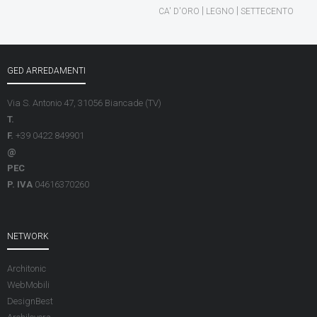
|
|
CA' D'ORO
LEGNO
SETTECENTO
GED ARREDAMENTI
Via S. Antonio 47, 31056 Biancade (TV)
T.
F.
+39 0422 849901
@
PEC
P. IVA
04616370260
NETWORK
Architonic
WebMobili
DesignBest