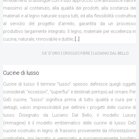
Arredamenti si distingue con il suo approccio che attribuisce valore
massimo al contenuto, alla qualità dei prodotti, alla sostanza dei
materiali e al legno naturale sopra tutti, ed alla flessibilità costruttiva
al servizio del progetto d’arredo, garantita da un processo
produttivo largamente integrato. Il legno, materiale per eccellenza in
cucina, naturale, rinnovabile e duttile,
[…]
|
|
|
CA' D'ORO
CROCUS
FIERE
LUCIANO DAL BELLO
Cucine di lusso
Cucine di lusso Il termine “lusso” spesso definisce quegli oggetti
considerati “eccessivi”, “superflui” e destinati perlopiù ad ornare. Per
GeD cucine, “lusso” significa prima di tutto qualità e cura per i
dettagli, valori imprescindibili per definire i progetti delle cucine di
lusso. Disegnato da Luciano Dal Bello, il modello Luxury
(immagine) è il modello emblematico delle cucine di lusso GeD
cucine costruito in legno di frassino proveniente da riforestazione
controllata, poi laccato o verniciato e successivamente lucidato