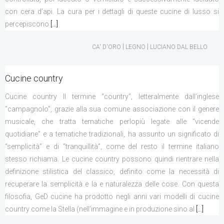
con cera d’api. La cura per i dettagli di queste cucine di lusso si
percepiscono
[…]
|
|
CA' D'ORO
LEGNO
LUCIANO DAL BELLO
Cucine country
Cucine country Il termine “country”, letteralmente dall’inglese
“campagnolo”, grazie alla sua comune associazione con il genere
musicale, che tratta tematiche perlopiù legate alle “vicende
quotidiane” e a tematiche tradizionali, ha assunto un significato di
“semplicità” e di “tranquillità”, come del resto il termine italiano
stesso richiama. Le cucine country possono quindi rientrare nella
definizione stilistica del classico, definito come la necessità di
recuperare la semplicità e la e naturalezza delle cose. Con questa
filosofia, GeD cucine ha prodotto negli anni vari modelli di cucine
country come la Stella (nell’immagine e in produzione sino al
[…]