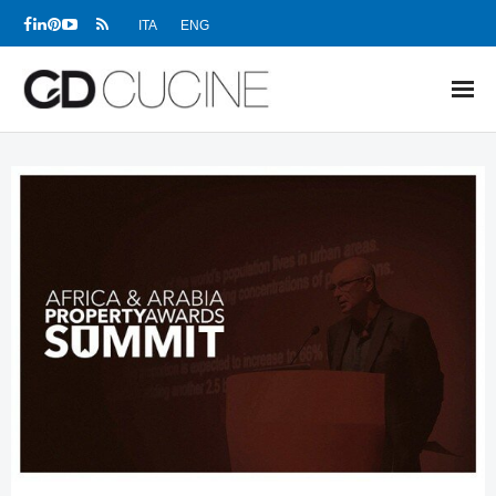
ITA
ENG
NEWS
PRODOTTI
PROGETTI
SHOWROOM
RIVENDITORI
AZIENDA
DOWNLOAD