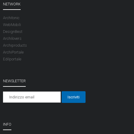
NETWORK
Architonic
WebMobili
DesignBest
Archilovers
Archiproducts
ArchiPortale
Edilportale
NEWSLETTER
INFO