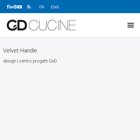
ITA
ENG
NEWS
Velvet Handle
PRODOTTI
design | centro progetti GeD
PROGETTI
SHOWROOM
RIVENDITORI
AZIENDA
DOWNLOAD