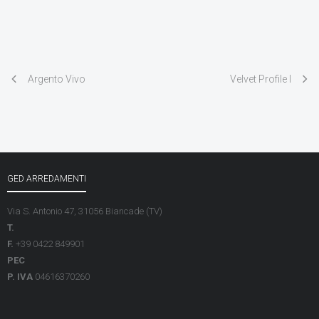
Argento Vivo
Velvet Profile I
GED ARREDAMENTI
Via S. Antonio 47, 31056 Biancade (TV)
T.
F.
+39 0422 849901
PEC
P. IVA
04616370260