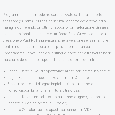
CONTATTI
Programma cucina moderno caratterizzato dall’anta dal forte
spessore (26 mm) il cui design sfrutta l’apporto decorativo della
maniglia conferendo un ottimo rapporto forma-funzione. Grazie al
sistema optional ad apertura elettrificato ServoDrive azionabile a
pressione o PushPull, è prevista anche la versione senza maniglie,
conferendo una semplicità e una pulizia formale unica.
Il programma Velvet Handle si distingue inoltre per la trasversalità dei
materiali e delle finiture disponibili per ante e complementi:
Legno 3 strati di Rovere spazzolato al naturale o tinto in 9 finiture;
Legno 3 strati di Larice spazzolato tinto in 3 finiture;
5 essenze speciali di legno impiallacciato su pannello
ligneo, disponibili anche in finitura ultra-gloss;
Legno di Rovere impiallacciato su pannello ligneo, disponibile
laccato in 7 colori o tinto in 11 colori;
Laccato 24 colori lucidi e opachi su pannello in MDF;