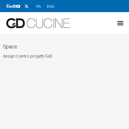
ITA
ENG
NEWS
Space
PRODOTTI
design | centro progetti GeD
PROGETTI
SHOWROOM
RIVENDITORI
AZIENDA
DOWNLOAD