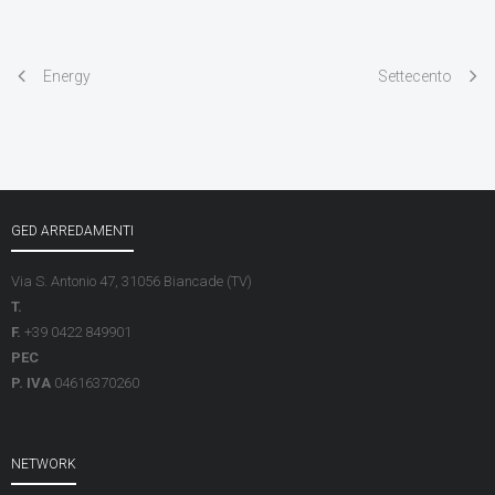
Energy
Settecento
GED ARREDAMENTI
Via S. Antonio 47, 31056 Biancade (TV)
T.
F.
+39 0422 849901
PEC
P. IVA
04616370260
NETWORK