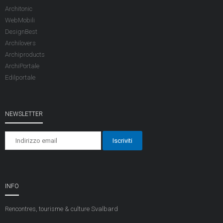
Architonic
WebMobili
DesignBest
Archilovers
Archiproducts
ArchiPortale
Edilportale
NEWSLETTER
INFO
Rencontres, tourisme & culture
Svalbard