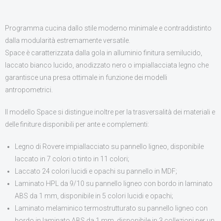
CONTATTI
Programma cucina dallo stile moderno minimale e contraddistinto
dalla modularità estremamente versatile.
Space è caratterizzata dalla gola in alluminio finitura semilucido,
laccato bianco lucido, anodizzato nero o impiallacciata legno che
garantisce una presa ottimale in funzione dei modelli
antropometrici.
Il modello Space si distingue inoltre per la trasversalità dei materiali e
delle finiture disponibili per ante e complementi:
Legno di Rovere impiallacciato su pannello ligneo, disponibile
laccato in 7 colori o tinto in 11 colori;
Laccato 24 colori lucidi e opachi su pannello in MDF;
Laminato HPL da 9/10 su pannello ligneo con bordo in laminato
ABS da 1 mm, disponibile in 5 colori lucidi e opachi;
Laminato melaminico termostrutturato su pannello ligneo con
bordo in laminato ABS da 1 mm, disponibile in 3 collezioni per un