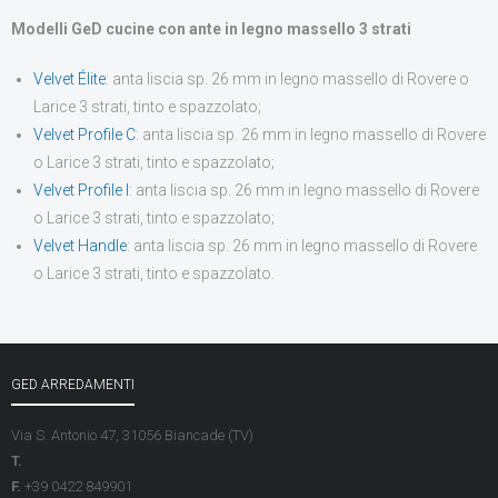
Modelli GeD cucine con ante in legno massello 3 strati
Velvet Élite
: anta liscia sp. 26 mm in legno massello di Rovere o
Larice 3 strati, tinto e spazzolato;
Velvet Profile C
: anta liscia sp. 26 mm in legno massello di Rovere
o Larice 3 strati, tinto e spazzolato;
Velvet Profile I
: anta liscia sp. 26 mm in legno massello di Rovere
o Larice 3 strati, tinto e spazzolato;
Velvet Handle
: anta liscia sp. 26 mm in legno massello di Rovere
o Larice 3 strati, tinto e spazzolato.
GED ARREDAMENTI
Via S. Antonio 47, 31056 Biancade (TV)
T.
F.
+39 0422 849901