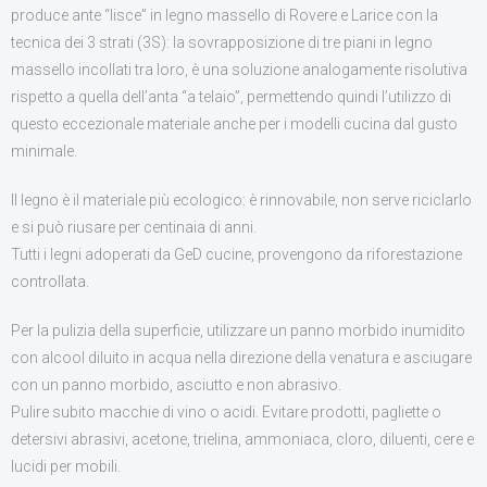
CONTATTI
produce ante “lisce” in legno massello di Rovere e Larice con la
tecnica dei 3 strati (3S): la sovrapposizione di tre piani in legno
massello incollati tra loro, è una soluzione analogamente risolutiva
rispetto a quella dell’anta “a telaio”, permettendo quindi l’utilizzo di
questo eccezionale materiale anche per i modelli cucina dal gusto
minimale.
Il legno è il materiale più ecologico: è rinnovabile, non serve riciclarlo
e si può riusare per centinaia di anni.
Tutti i legni adoperati da GeD cucine, provengono da riforestazione
controllata.
Per la pulizia della superficie, utilizzare un panno morbido inumidito
con alcool diluito in acqua nella direzione della venatura e asciugare
con un panno morbido, asciutto e non abrasivo.
Pulire subito macchie di vino o acidi. Evitare prodotti, pagliette o
detersivi abrasivi, acetone, trielina, ammoniaca, cloro, diluenti, cere e
lucidi per mobili.