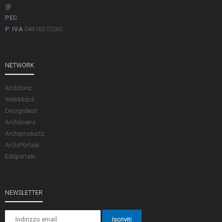
@
PEC
P. IVA
04616370260
NETWORK
Architonic
WebMobili
DesignBest
Archilovers
Archiproducts
ArchiPortale
Edilportale
NEWSLETTER