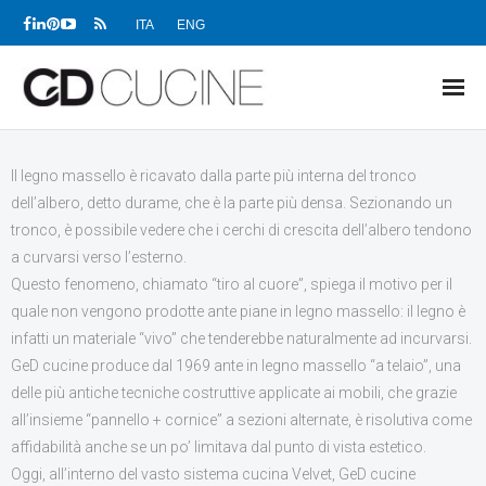
ITA
ENG
NEWS
Il legno massello è ricavato dalla parte più interna del tronco
dell’albero, detto durame, che è la parte più densa. Sezionando un
PRODOTTI
tronco, è possibile vedere che i cerchi di crescita dell’albero tendono
PROGETTI
a curvarsi verso l’esterno.
Questo fenomeno, chiamato “tiro al cuore”, spiega il motivo per il
SHOWROOM
quale non vengono prodotte ante piane in legno massello: il legno è
infatti un materiale “vivo” che tenderebbe naturalmente ad incurvarsi.
RIVENDITORI
GeD cucine produce dal 1969 ante in legno massello “a telaio”, una
delle più antiche tecniche costruttive applicate ai mobili, che grazie
AZIENDA
all’insieme “pannello + cornice” a sezioni alternate, è risolutiva come
DOWNLOAD
affidabilità anche se un po’ limitava dal punto di vista estetico.
Oggi, all’interno del vasto sistema cucina Velvet, GeD cucine