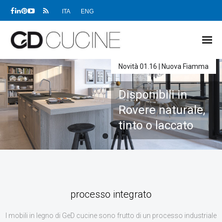
ITA
ENG
Novità 01.16 | Nuova Fiamma
NEWS
Disponibili in
PRODOTTI
Rovere naturale,
PROGETTI
tinto o laccato
SHOWROOM
RIVENDITORI
Continua a leggere
AZIENDA
processo integrato
DOWNLOAD
I mobili in legno di GeD cucine sono frutto di un processo industriale