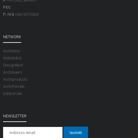
F.
+39 0422 849901
PEC
P. IVA
04616370260
NETWORK
Architonic
WebMobili
DesignBest
Archilovers
Archiproducts
ArchiPortale
Edilportale
NEWSLETTER