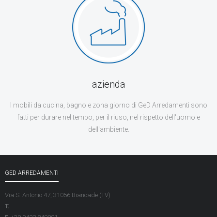
azienda
I mobili da cucina, bagno e zona giorno di GeD Arredamenti sono
fatti per durare nel tempo, per il riuso, nel rispetto dell'uomo e
dell'ambiente.
GED ARREDAMENTI
Via S. Antonio 47, 31056 Biancade (TV)
T.